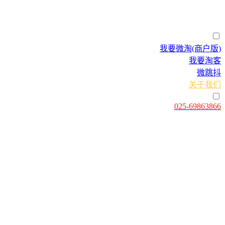
首页
产品服务
我要微淘(商户版)
我要淘客
微跳抖
关于我们
联系我们
025-69863866